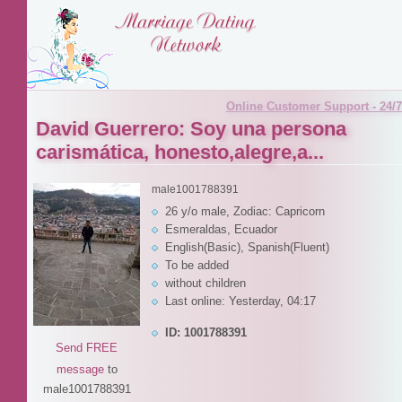
Online Customer Support - 24/7
David Guerrero: Soy una persona
carismática, honesto,alegre,a...
male1001788391
26 y/o male, Zodiac: Capricorn
Esmeraldas, Ecuador
English(Basic), Spanish(Fluent)
To be added
without children
Last online: Yesterday, 04:17
ID: 1001788391
Send FREE
message
to
male1001788391